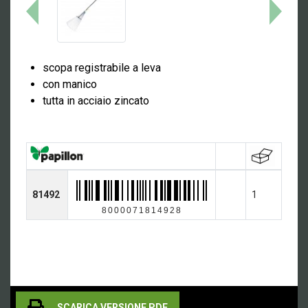
scopa registrabile a leva
con manico
tutta in acciaio zincato
81492
1
8000071814928
SCARICA VERSIONE PDF