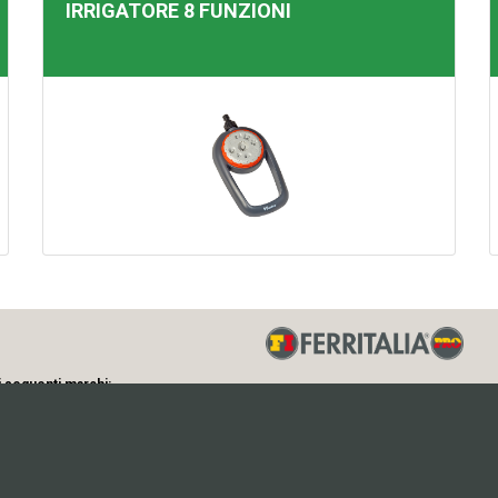
IRRIGATORE 8 FUNZIONI
i seguenti marchi:
Via Longhin, 71 - 35129 - Padova (Ital
P.IVA 01512090281 - C.F. 002825703
Note Legali
-