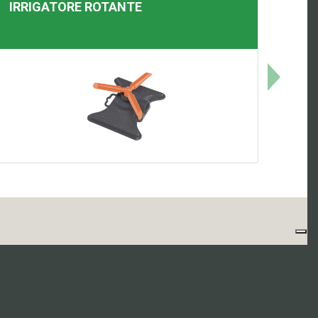
IRRIGATORE ROTANTE
ia)
57 - REA 163305 - Site by
Xoftware S.R.L.
-
Privacy Policy
-
Cookies
-