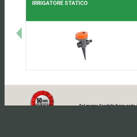
IRRIGATORE STATICO
Del gruppo Ferritalia fanno parte 