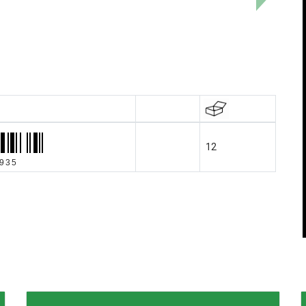
12
935